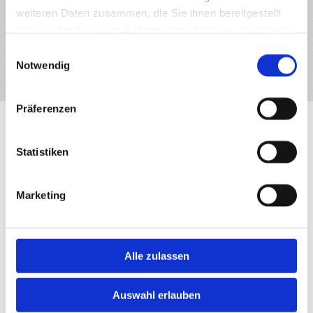
unserem Service.
weiteren Daten zusammen, die Sie ihnen bereitgestellt
haben oder die sie im Rahmen Ihrer Nutzung der Dienste
gesammelt haben.
Einwilligungsauswahl
Gerne berät Sie das Team der Sven Saalfeld
Notwendig
Bedachungen GmbH auch persönlich.
Präferenzen
Statistiken
Über unsere erfahrene
Bedachungsfirma
Marketing
Die Firma Sven Saalfeld Bedachungen GmbH befindet sich in
Sachsen-Anhalt, in Teutschenthal, ca. 15 km von Halle/Saale
Alle zulassen
entfernt.
Auswahl erlauben
Seit unserer Gründung am 01.03.2000 konnte unser